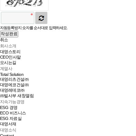
자동등록방지 숫자를 순서대로 입력하세요.
작성완료
취소
회사소개
대영스토리
CEO인사말
오시는길
계열사
Total Solution
대영리츠건설㈜
대영에코건설㈜
대영레데코㈜
㈜빌사부
새창열림
지속가능경영
ESG 경영
ECO 비즈니스
ESG 자료실
대영서재
대영소식
Contact