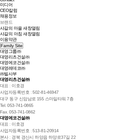
미디어
CEO칼럼
채용정보
브랜드
샤갈의 마을
새창열림
샤갈의 아침
새창열림
이용약관
Family Site
대영그룹㈜
대영리츠건설㈜
대영에코건설㈜
대영레데코㈜
㈜빌사부
대영리츠건설㈜
대표 : 이호경
사업자등록번호 : 502-81-46947
대구 동구 신암남로 155 스마일타워 7층
Tel. 053-741-0865
Fax. 053-741-0862
대영에코건설㈜
대표 : 이호경
사업자등록번호 : 513-81-20914
본사 : 경북 경산시 하양읍 하양로37길 22