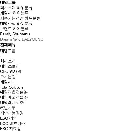
대영그룹
회사소개
하위분류
계열사
하위분류
지속가능경영
하위분류
대영소식
하위분류
브랜드
하위분류
Family Site
menu
Dream Yard DAEYOUNG
전체메뉴
대영그룹
회사소개
대영스토리
CEO 인사말
오시는길
계열사
Total Solution
대영리츠건설㈜
대영에코건설㈜
대영레데코㈜
㈜빌사부
지속가능경영
ESG 경영
ECO 비즈니스
ESG 자료실