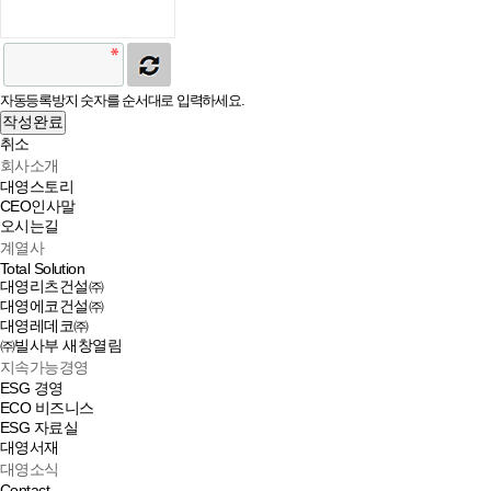
자동등록방지 숫자를 순서대로 입력하세요.
작성완료
취소
회사소개
대영스토리
CEO인사말
오시는길
계열사
Total Solution
대영리츠건설㈜
대영에코건설㈜
대영레데코㈜
㈜빌사부
새창열림
지속가능경영
ESG 경영
ECO 비즈니스
ESG 자료실
대영서재
대영소식
Contact