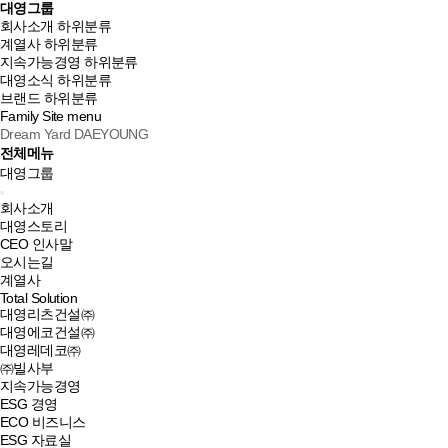
대영그룹
회사소개
하위분류
계열사
하위분류
지속가능경영
하위분류
대영소식
하위분류
브랜드
하위분류
Family Site
menu
Dream Yard DAEYOUNG
전체메뉴
대영그룹
회사소개
대영스토리
CEO 인사말
오시는길
계열사
Total Solution
대영리츠건설㈜
대영에코건설㈜
대영레데코㈜
㈜빌사부
지속가능경영
ESG 경영
ECO 비즈니스
ESG 자료실