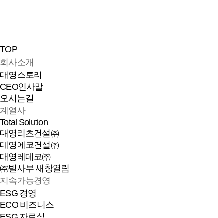
TOP
회사소개
대영스토리
CEO인사말
오시는길
계열사
Total Solution
대영리츠건설㈜
대영에코건설㈜
대영레데코㈜
㈜빌사부
새창열림
지속가능경영
ESG 경영
ECO 비즈니스
ESG 자료실