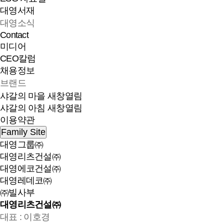
대영서재
대영소식
Contact
미디어
CEO칼럼
채용정보
브랜드
샤갈의 마을
새창열림
샤갈의 아침
새창열림
이용약관
Family Site
대영그룹㈜
대영리츠건설㈜
대영에코건설㈜
대영레데코㈜
㈜빌사부
대영리츠건설㈜
대표 : 이호경