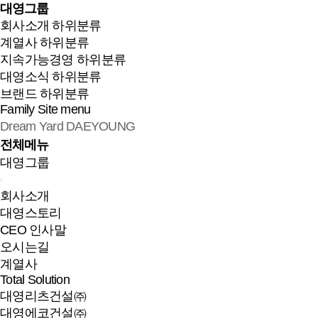
대영그룹
회사소개
하위분류
계열사
하위분류
지속가능경영
하위분류
대영소식
하위분류
브랜드
하위분류
Family Site
menu
Dream Yard DAEYOUNG
전체메뉴
대영그룹
회사소개
대영스토리
CEO 인사말
오시는길
계열사
Total Solution
대영리츠건설㈜
대영에코건설㈜