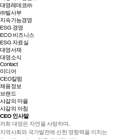
대영레데코㈜
㈜빌사부
지속가능경영
ESG 경영
ECO 비즈니스
ESG 자료실
대영서재
대영소식
Contact
미디어
CEO칼럼
채용정보
브랜드
샤갈의 마을
샤갈의 아침
CEO 인사말
저희 대영은 자연을 사랑하며,
지역사회와 국가발전에 선한 영향력을 미치는