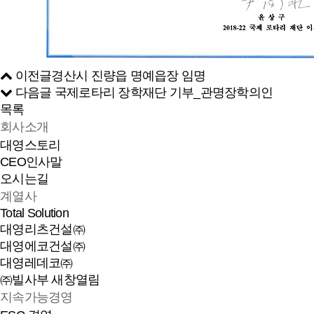
이전글
경산시 진량읍 명예읍장 임명
다음글
국제로타리 장학재단 기부_관명장학의인
목록
회사소개
대영스토리
CEO인사말
오시는길
계열사
Total Solution
대영리츠건설㈜
대영에코건설㈜
대영레데코㈜
㈜빌사부
새창열림
지속가능경영