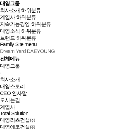
대영그룹
회사소개
하위분류
계열사
하위분류
지속가능경영
하위분류
대영소식
하위분류
브랜드
하위분류
Family Site
menu
Dream Yard DAEYOUNG
전체메뉴
대영그룹
회사소개
대영스토리
CEO 인사말
오시는길
계열사
Total Solution
대영리츠건설㈜
대영에코건설㈜