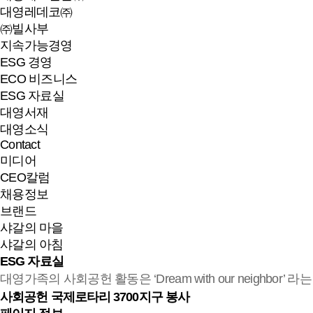
대영레데코㈜
㈜빌사부
지속가능경영
ESG 경영
ECO 비즈니스
ESG 자료실
대영서재
대영소식
Contact
미디어
CEO칼럼
채용정보
브랜드
샤갈의 마을
샤갈의 아침
ESG 자료실
대영가족의 사회공헌 활동은 ‘Dream with our neighb
사회공헌
국제로타리 3700지구 봉사