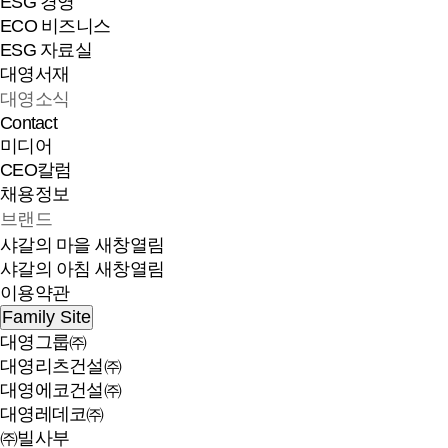
ESG 경영
ECO 비즈니스
ESG 자료실
대영서재
대영소식
Contact
미디어
CEO칼럼
채용정보
브랜드
샤갈의 마을
새창열림
샤갈의 아침
새창열림
이용약관
Family Site
대영그룹㈜
대영리츠건설㈜
대영에코건설㈜
대영레데코㈜
㈜빌사부