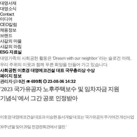
대영서재
대영소식
Contact
미디어
CEO칼럼
채용정보
브랜드
샤갈의 마을
샤갈의 아침
ESG 자료실
대영가족의 사회공헌 활동은 ‘Dream with our neighbor’ 라는 슬로건 아래,
우리 주위의 이웃과 함께 푸른 희망을 만들어 가고 있습니다.
사회공헌
이호경 대영에코건설 대표 국무총리상 수상
페이지 정보
관리자
0건
699회
23-08-06 14:32
'2023 국가유공자 노후주택보수 및 임차자금 지원
기념식'에서 그간 공로 인정받아
이호경 대영에코건설 대표과 이승현 동서개발 대표는 '국가유공자 주거여건 개선사업
30주년'을 맞아 29일 전경련회관에서 열린 '