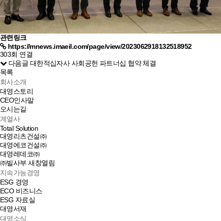
관련링크
https://mnews.imaeil.com/page/view/2023062918132518952
303회 연결
다음글
대한적십자사 사회공헌 파트너십 협약 체결
목록
회사소개
대영스토리
CEO인사말
오시는길
계열사
Total Solution
대영리츠건설㈜
대영에코건설㈜
대영레데코㈜
㈜빌사부
새창열림
지속가능경영
ESG 경영
ECO 비즈니스
ESG 자료실
대영서재
대영소식