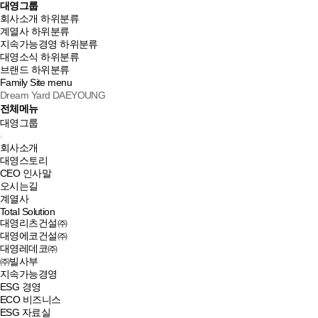
대영그룹
회사소개
하위분류
계열사
하위분류
지속가능경영
하위분류
대영소식
하위분류
브랜드
하위분류
Family Site
menu
Dream Yard DAEYOUNG
전체메뉴
대영그룹
회사소개
대영스토리
CEO 인사말
오시는길
계열사
Total Solution
대영리츠건설㈜
대영에코건설㈜
대영레데코㈜
㈜빌사부
지속가능경영
ESG 경영
ECO 비즈니스
ESG 자료실