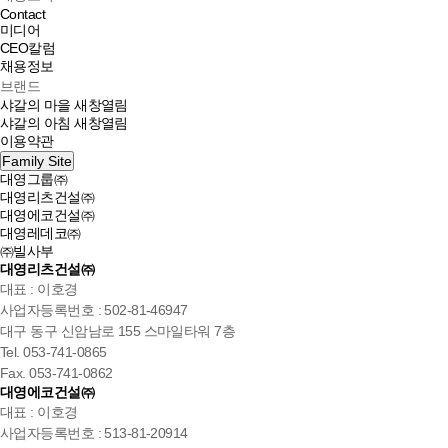
Contact
미디어
CEO칼럼
채용정보
브랜드
샤갈의 마을
새창열림
샤갈의 아침
새창열림
이용약관
Family Site
대영그룹㈜
대영리츠건설㈜
대영에코건설㈜
대영레데코㈜
㈜빌사부
대영리츠건설㈜
대표 : 이호경
사업자등록번호 : 502-81-46947
대구 동구 신암남로 155 스마일타워 7층
Tel. 053-741-0865
Fax. 053-741-0862
대영에코건설㈜
대표 : 이호경
사업자등록번호 : 513-81-20914