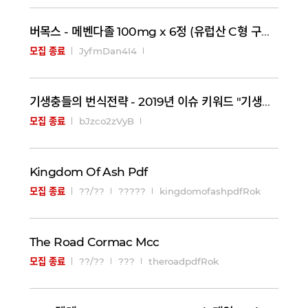
버목스 - 메벤다졸 100mg x 6정 (유럽산 C형 구충제, 항암 효과) 구매대행 - 러시아 약, 의약품…
JyfmDan4I4
모집 종료
기생충들의 번식전략 - 2019년 이슈 키워드 "기생충" - 러시아 직구 우라몰 ulaG9.top
bJzco2zVyB
모집 종료
Kingdom Of Ash Pdf
??/??
?????
kingdomofashpdfRok
모집 종료
The Road Cormac Mcc
??/??
???
theroadpdfRok
모집 종료