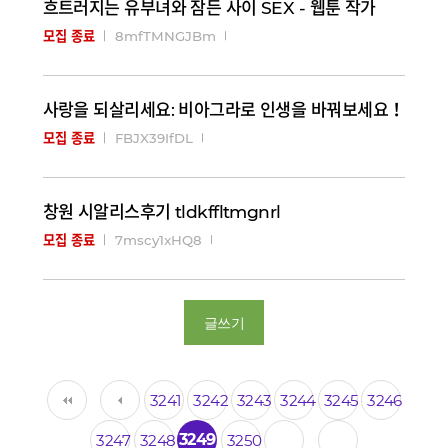
흐트러지는 유부녀와 잠든 사이 SEX - 웹툰 작가
8mfTMNGJBm
모집 종료
사랑을 되살리세요: 비아그라로 인생을 바꿔보세요！
FBJX39IfDL
모집 종료
창원 시알리스후기 tldkffltmgnrl
7mscy1xHQ8
모집 종료
글쓰기
3241
3242
3243
3244
3245
3246
3249
3247
3248
3250