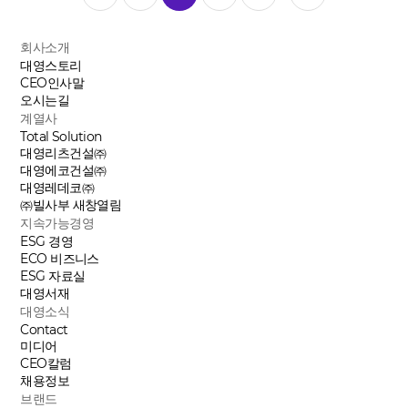
회사소개
대영스토리
CEO인사말
오시는길
계열사
Total Solution
대영리츠건설㈜
대영에코건설㈜
대영레데코㈜
㈜빌사부
새창열림
지속가능경영
ESG 경영
ECO 비즈니스
ESG 자료실
대영서재
대영소식
Contact
미디어
CEO칼럼
채용정보
브랜드