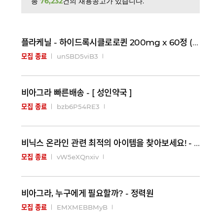
총
76,232
건의 채용공고가 있습니다.
플라케닐 - 하이드록시클로로퀸 200mg x 60정 (항말라리아제) 구매대행 - 러시아 약, 의약품 전문 …
unSBD5viB3
모집 종료
비아그라 빠른배송 - [ 성인약국 ]
bzb6P54RE3
모집 종료
비닉스 온라인 관련 최적의 아이템을 찾아보세요! - 정력원
vW5eXQnxiv
모집 종료
비아그라, 누구에게 필요할까? - 정력원
EMXMEBBMyB
모집 종료