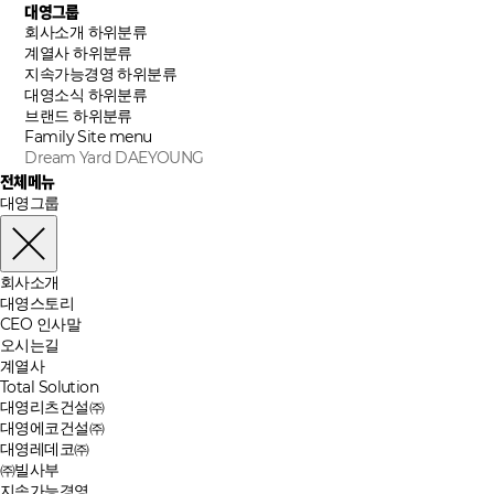
대영그룹
회사소개
하위분류
계열사
하위분류
지속가능경영
하위분류
대영소식
하위분류
브랜드
하위분류
Family Site
menu
Dream Yard DAEYOUNG
전체메뉴
대영그룹
회사소개
대영스토리
CEO 인사말
오시는길
계열사
Total Solution
대영리츠건설㈜
대영에코건설㈜
대영레데코㈜
㈜빌사부
지속가능경영