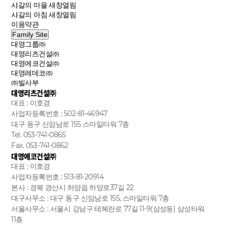
샤갈의 마을
새창열림
샤갈의 아침
새창열림
이용약관
Family Site
대영그룹㈜
대영리츠건설㈜
대영에코건설㈜
대영레데코㈜
㈜빌사부
대영리츠건설㈜
대표 : 이호경
사업자등록번호 : 502-81-46947
대구 동구 신암남로 155 스마일타워 7층
Tel. 053-741-0865
Fax. 053-741-0862
대영에코건설㈜
대표 : 이호경
사업자등록번호 : 513-81-20914
본사 : 경북 경산시 하양읍 하양로37길 22
대구사무소 : 대구 동구 신암남로 155, 스마일타워 7층
서울사무소 : 서울시 강남구 테헤란로 77길 11-9(삼성동) 삼성타워
11층