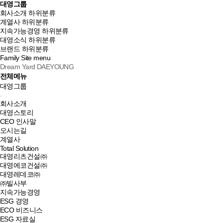
대영그룹
회사소개
하위분류
계열사
하위분류
지속가능경영
하위분류
대영소식
하위분류
브랜드
하위분류
Family Site
menu
Dream Yard DAEYOUNG
전체메뉴
대영그룹
회사소개
대영스토리
CEO 인사말
오시는길
계열사
Total Solution
대영리츠건설㈜
대영에코건설㈜
대영레데코㈜
㈜빌사부
지속가능경영
ESG 경영
ECO 비즈니스
ESG 자료실