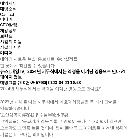
대영서재
대영소식
Contact
미디어
CEO칼럼
채용정보
브랜드
샤갈의 마을
샤갈의 아침
미디어
대영의 새로운 뉴스, 홍보자료, 수상실적을
한 곳에서 확인할 수 있습니다.
뉴스
[대영TV] ‘2024년 시무식에서는 역경을 이겨낸 영웅으로 만나요!’
페이지 정보
대영그룹
0건
579회
23-04-21 10:58
‘2024년 시무식에서는 역경을 이겨낸 영웅으로 만나요!’
2023년 새해를 여는 시무식에서 이호경회장님은 두 가지 단어를
말씀하셨습니다.
‘고안심곡高岸深谷 유수불부流水不腐’
고안심곡은 ‘골짜기가 깊을수록 그 언덕이 높다’로 내리막이 깊으면
오르막도 그만큼 높을 것이며, 힘이 들수록 그 어려움을 이겨낸 성취의
기쁨은 더 크다는 의미입니다.