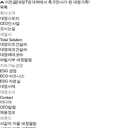
이전글
[대영TV] 대팍에서 축구천사가 된 대영가족!
목록
회사소개
대영스토리
CEO인사말
오시는길
계열사
Total Solution
대영리츠건설㈜
대영에코건설㈜
대영레데코㈜
㈜빌사부
새창열림
지속가능경영
ESG 경영
ECO 비즈니스
ESG 자료실
대영서재
대영소식
Contact
미디어
CEO칼럼
채용정보
브랜드
샤갈의 마을
새창열림