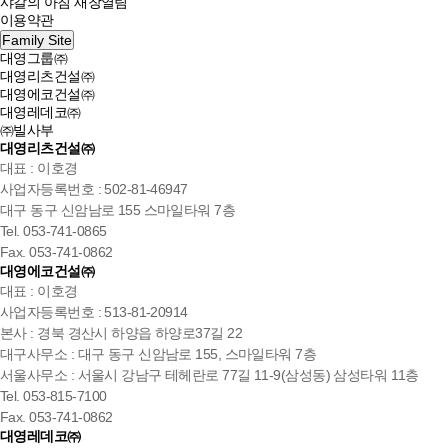
샤갈의 아침
새창열림
이용약관
Family Site
대영그룹㈜
대영리츠건설㈜
대영에코건설㈜
대영레데코㈜
㈜빌사부
대영리츠건설㈜
대표 : 이호경
사업자등록번호 : 502-81-46947
대구 동구 신암남로 155 스마일타워 7층
Tel. 053-741-0865
Fax. 053-741-0862
대영에코건설㈜
대표 : 이호경
사업자등록번호 : 513-81-20914
본사 : 경북 경산시 하양읍 하양로37길 22
대구사무소 : 대구 동구 신암남로 155, 스마일타워 7층
서울사무소 : 서울시 강남구 테헤란로 77길 11-9(삼성동) 삼성타워 11층
Tel. 053-815-7100
Fax. 053-741-0862
대영레데코㈜