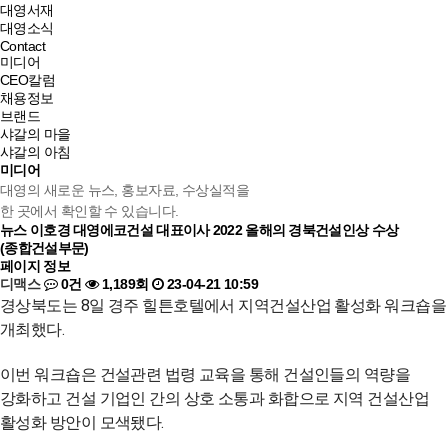
대영서재
대영소식
Contact
미디어
CEO칼럼
채용정보
브랜드
샤갈의 마을
샤갈의 아침
미디어
대영의 새로운 뉴스, 홍보자료, 수상실적을
한 곳에서 확인할 수 있습니다.
뉴스
이호경 대영에코건설 대표이사 2022 올해의 경북건설인상 수상
(종합건설부문)
페이지 정보
디맥스
0건
1,189회
23-04-21 10:59
경상북도는 8일 경주 힐튼호텔에서 지역건설산업 활성화 워크숍을
개최했다.
이번 워크숍은 건설관련 법령 교육을 통해 건설인들의 역량을
강화하고 건설 기업인 간의 상호 소통과 화합으로 지역 건설산업
활성화 방안이 모색됐다.