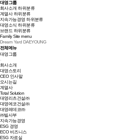
대영그룹
회사소개
하위분류
계열사
하위분류
지속가능경영
하위분류
대영소식
하위분류
브랜드
하위분류
Family Site
menu
Dream Yard DAEYOUNG
전체메뉴
대영그룹
회사소개
대영스토리
CEO 인사말
오시는길
계열사
Total Solution
대영리츠건설㈜
대영에코건설㈜
대영레데코㈜
㈜빌사부
지속가능경영
ESG 경영
ECO 비즈니스
ESG 자료실