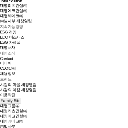
Total Solution
대영리츠건설㈜
대영에코건설㈜
대영레데코㈜
㈜빌사부
새창열림
지속가능경영
ESG 경영
ECO 비즈니스
ESG 자료실
대영서재
대영소식
Contact
미디어
CEO칼럼
채용정보
브랜드
샤갈의 마을
새창열림
샤갈의 아침
새창열림
이용약관
Family Site
대영그룹㈜
대영리츠건설㈜
대영에코건설㈜
대영레데코㈜
㈜빌사부