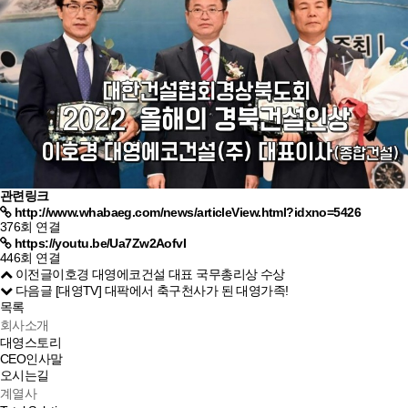
관련링크
http://www.whabaeg.com/news/articleView.html?idxno=5426
376회 연결
https://youtu.be/Ua7Zw2AofvI
446회 연결
이전글
이호경 대영에코건설 대표 국무총리상 수상
다음글
[대영TV] 대팍에서 축구천사가 된 대영가족!
목록
회사소개
대영스토리
CEO인사말
오시는길
계열사